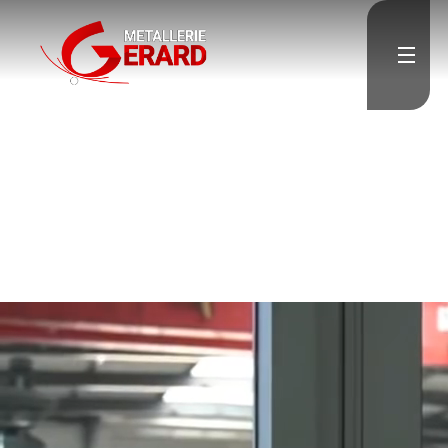
Accueil
Escalier
Garde-corps
Porte & Menuiserie
métallique
Résille & Brise vue
Charpente & Pergolas
Verrière
Menuiserie aluminium
Divers
">
Contact