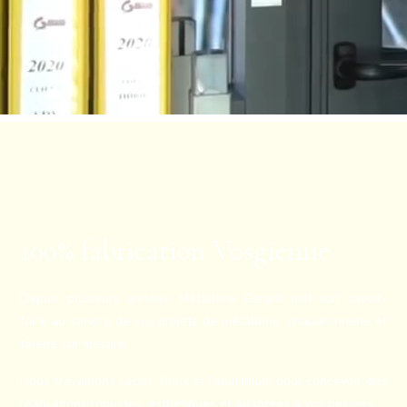
100% fabrication Vosgienne
Depuis plusieurs années, Métallerie Gerard met son savoir-
faire au service de vos projets de métallerie, chaudronnerie et
tôlerie sur mesure.
Nous travaillons l’acier, l’inox et l’aluminium pour concevoir des
réalisations robustes, esthétiques et adaptées à vos besoins.