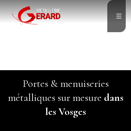
Accueil
Escalier
Garde-corps
Porte & Menuiserie
métallique
Résille & Brise vue
Charpente & Pergolas
Verrière
Menuiserie aluminium
Divers
">
Contact
Portes & menuiseries
métalliques sur mesure
dans
les Vosges